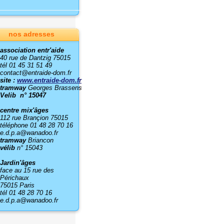
nos adresses
association entr'aide
40 rue de Dantzig 75015
tél 01 45 31 51 49
contact@entraide-dom.fr
site :
www.entraide-dom.fr
tramway
Georges Brassens
Velib n° 15047
centre mix'âges
112 rue Brançion 75015
téléphone 01 48 28 70 16
e.d.p.a@wanadoo.fr
tramway
Briancon
vélib
n° 15043
Jardin'âges
face au 15 rue des
Périchaux
75015 Paris
tél 01 48 28 70 16
e.d.p.a@wanadoo.fr