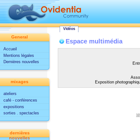
Vidéos
General
Espace multimédia
Accueil
Mentions légales
Dernières nouvelles
Entr
Assoc
mixages
Exposition photographi
ateliers
café - conférences
expositions
sorties . spectacles
W
dernières
nouvelles