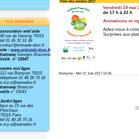
Fête des voisins 2017
Vendredi 19 mai 
de 17 h à 22 h
Animations et re
nos adresses
Aidez-nous à compo
association entr'aide
Surprises aux plat
40 rue de Dantzig 75015
tél 01 45 31 51 49
contact@entraide-dom.fr
site :
www.entraide-dom.fr
tramway
Georges Brassens
Velib n° 15047
centre mix'âges
112 rue Brançion 75015
Anonyme
-
Mer 07 Juin 2017 10:35
téléphone 01 48 28 70 16
e.d.p.a@wanadoo.fr
tramway
Briancon
vélib
n° 15043
Jardin'âges
face au 15 rue des
W
Périchaux
75015 Paris
tél 01 48 28 70 16
e.d.p.a@wanadoo.fr