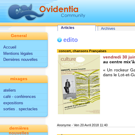
Tout le site
Articles
Navigation haut
accueil
edito
Articles
Archives
General
edito
Accueil
concert, chansons Françaises
Mentions légales
vendredi 30 jui
Dernières nouvelles
au centre mix’
« Un rockeur Gas
dans le Lot-et-Ga
mixages
ateliers
café - conférences
expositions
sorties . spectacles
Anonyme
-
Ven 20 Avril 2018 11:40
dernières
nouvelles