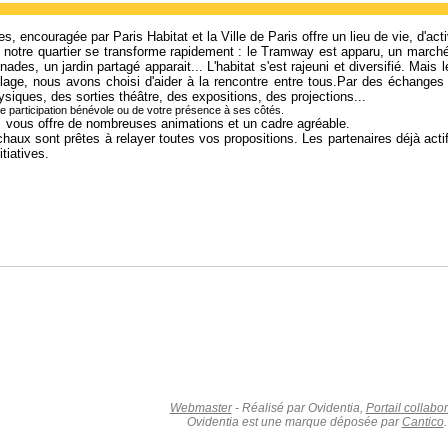
s, encouragée par Paris Habitat et la Ville de Paris offre un lieu de vie, d'act
s, notre quartier se transforme rapidement : le Tramway est apparu, un marché 
nades, un jardin partagé apparait... L'habitat s'est rajeuni et diversifié. Ma
illage, nous avons choisi d'aider à la rencontre entre tous.Par des échanges
siques, des sorties théâtre, des expositions, des projections...
 participation bénévole ou de votre présence à ses côtés.
s vous offre de nombreuses animations et un cadre agréable.
ichaux sont prêtes à relayer toutes vos propositions. Les partenaires déjà act
itiatives.
Webmaster
- Réalisé par Ovidentia,
Portail collabor
Ovidentia est une marque déposée par
Cantico
.