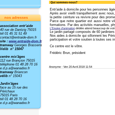
Qui sommes-nous?
Entr'aide à domicile pour les personnes âgée
Après avoir vieilli tranquillement avec nou
la petite ceinture va revivre pour des prome
nos adresses
Parce que notre quartier est aussi notre v
formations. Par des activités manuelles, phy
association entr'aide
L'Equipe d'animation
dédiée attend beaucoup de votre
40 rue de Dantzig 75015
Le jardin partagé composés de 60 jardinier
tél 01 45 31 51 49
Nos aides à domicile qui sillonnent les Pér
contact@entraide-dom.fr
participation et votre soutien à toutes ses in
site :
www.entraide-dom.fr
tramway
Georges Brassens
Ce centre est le vôtre.
Velib n° 15047
Frédéric Brun, président
centre mix'âges
112 rue Brançion 75015
téléphone 01 48 28 70 16
Anonyme
-
Ven 20 Avril 2018 11:54
e.d.p.a@wanadoo.fr
tramway
Briancon
vélib
n° 15043
Jardin'âges
face au 15 rue des
Périchaux
75015 Paris
tél 01 48 28 70 16
e.d.p.a@wanadoo.fr