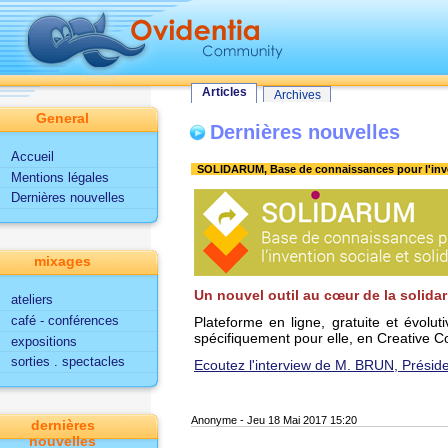
Tout le site
Articles
General
Dernières nouvelles
Articles
Archives
General
Dernières nouvelles
Accueil
SOLIDARUM, Base de connaissances pour l'inven
Mentions légales
Dernières nouvelles
mixages
Un nouvel outil au cœur de la solidar
ateliers
café - conférences
Plateforme en ligne, gratuite et évolut
spécifiquement pour elle, en Creative Co
expositions
sorties . spectacles
Ecoutez l'interview de M. BRUN, Présiden
Anonyme
-
Jeu 18 Mai 2017 15:20
dernières
nouvelles