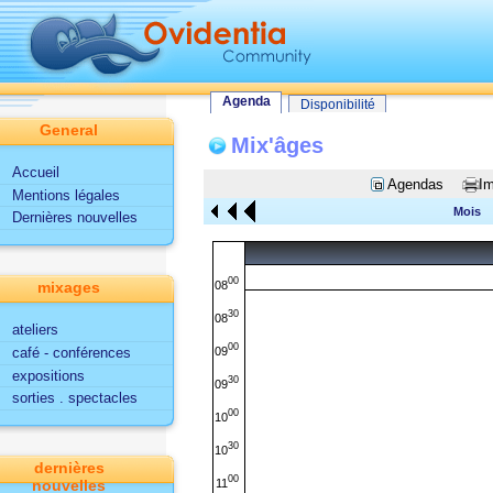
Tout le site
Utilisateur
Fonctionnalités d'Ovidentia
Agenda
Agenda
Disponibilité
General
Mix'âges
Accueil
Agendas
Im
Mentions légales
Mois
Dernières nouvelles
00
08
mixages
30
08
ateliers
00
09
café - conférences
expositions
30
09
sorties . spectacles
00
10
30
10
dernières
00
11
nouvelles