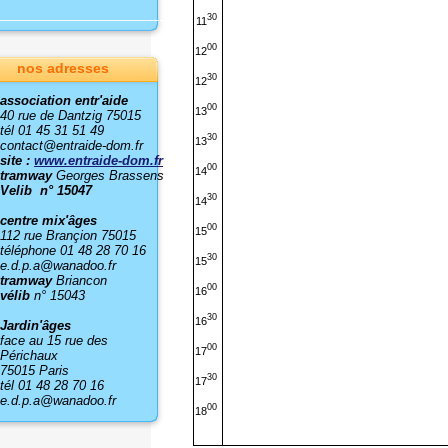
30
11
00
12
nos adresses
30
12
association entr'aide
00
13
40 rue de Dantzig 75015
tél 01 45 31 51 49
30
13
contact@entraide-dom.fr
site :
www.entraide-dom.fr
00
14
tramway
Georges Brassens
Velib n° 15047
30
14
centre mix'âges
00
15
112 rue Brançion 75015
téléphone 01 48 28 70 16
30
15
e.d.p.a@wanadoo.fr
tramway
Briancon
00
16
vélib
n° 15043
30
16
Jardin'âges
face au 15 rue des
00
17
Périchaux
75015 Paris
30
17
tél 01 48 28 70 16
e.d.p.a@wanadoo.fr
00
18