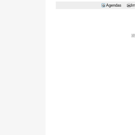
Agendas
Im
W