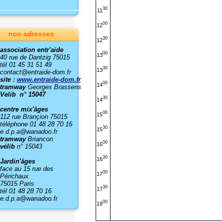
30
11
00
12
nos adresses
30
12
association entr'aide
00
13
40 rue de Dantzig 75015
tél 01 45 31 51 49
30
13
contact@entraide-dom.fr
site :
www.entraide-dom.fr
00
14
tramway
Georges Brassens
Velib n° 15047
30
14
centre mix'âges
00
15
112 rue Brançion 75015
téléphone 01 48 28 70 16
30
15
e.d.p.a@wanadoo.fr
tramway
Briancon
00
16
vélib
n° 15043
30
16
Jardin'âges
face au 15 rue des
00
17
Périchaux
75015 Paris
30
17
tél 01 48 28 70 16
e.d.p.a@wanadoo.fr
00
18