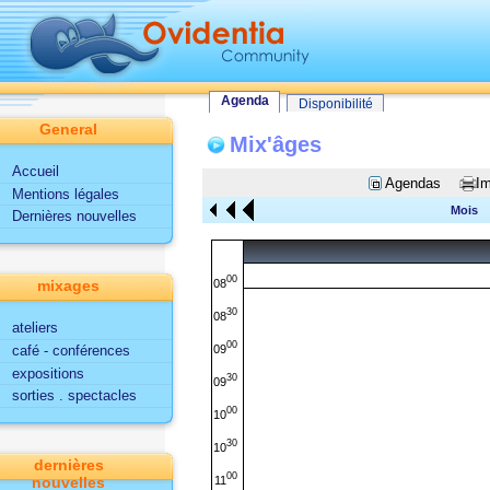
Tout le site
Utilisateur
Fonctionnalités d'Ovidentia
Agenda
Agenda
Disponibilité
General
Mix'âges
Accueil
Agendas
Im
Mentions légales
Mois
Dernières nouvelles
00
08
mixages
30
08
ateliers
00
09
café - conférences
expositions
30
09
sorties . spectacles
00
10
30
10
dernières
00
11
nouvelles