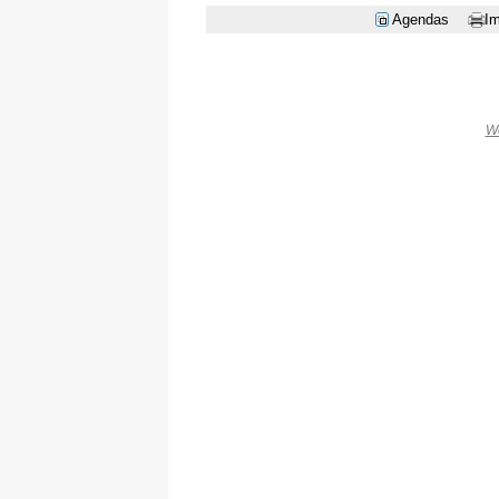
Agendas
Im
W