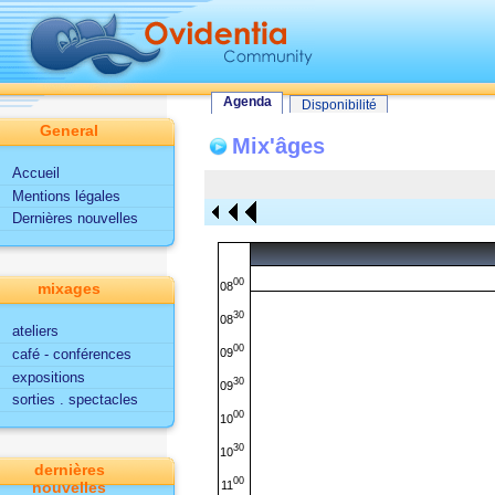
Tout le site
Utilisateur
Fonctionnalités d'Ovidentia
Agenda
Agenda
Disponibilité
General
Mix'âges
Accueil
Mentions légales
Dernières nouvelles
00
08
mixages
30
08
ateliers
00
09
café - conférences
expositions
30
09
sorties . spectacles
00
10
30
10
dernières
00
11
nouvelles