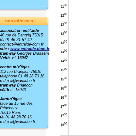
30
11
00
12
nos adresses
30
12
association entr'aide
00
13
40 rue de Dantzig 75015
tél 01 45 31 51 49
30
13
contact@entraide-dom.fr
site :
www.entraide-dom.fr
00
14
tramway
Georges Brassens
Velib n° 15047
30
14
centre mix'âges
00
15
112 rue Brançion 75015
téléphone 01 48 28 70 16
30
15
e.d.p.a@wanadoo.fr
tramway
Briancon
00
16
vélib
n° 15043
30
16
Jardin'âges
face au 15 rue des
00
17
Périchaux
75015 Paris
30
17
tél 01 48 28 70 16
e.d.p.a@wanadoo.fr
00
18