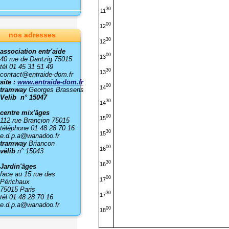
30
11
00
12
nos adresses
30
12
association entr'aide
00
13
40 rue de Dantzig 75015
tél 01 45 31 51 49
30
13
contact@entraide-dom.fr
site :
www.entraide-dom.fr
00
14
tramway
Georges Brassens
Velib n° 15047
30
14
centre mix'âges
00
15
112 rue Brançion 75015
téléphone 01 48 28 70 16
30
15
e.d.p.a@wanadoo.fr
tramway
Briancon
00
16
vélib
n° 15043
30
16
Jardin'âges
face au 15 rue des
00
17
Périchaux
75015 Paris
30
17
tél 01 48 28 70 16
e.d.p.a@wanadoo.fr
00
18