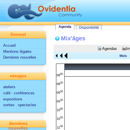
Tout le site
Utilisateur
Fonctionnalités d'Ovidentia
Agenda
Agenda
Disponibilité
General
Mix'âges
Accueil
Agendas
Im
Mentions légales
Mois
Dernières nouvelles
00
08
mixages
30
08
ateliers
00
09
café - conférences
expositions
30
09
sorties . spectacles
00
10
30
10
dernières
00
11
nouvelles