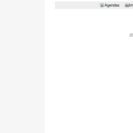
Agendas
Im
W