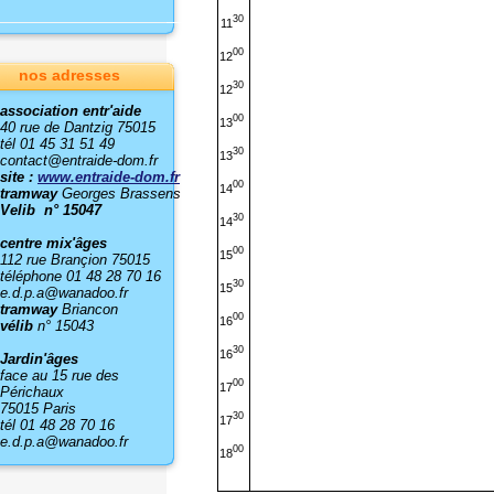
30
11
00
12
nos adresses
30
12
association entr'aide
00
13
40 rue de Dantzig 75015
tél 01 45 31 51 49
30
13
contact@entraide-dom.fr
site :
www.entraide-dom.fr
00
14
tramway
Georges Brassens
Velib n° 15047
30
14
centre mix'âges
00
15
112 rue Brançion 75015
téléphone 01 48 28 70 16
30
15
e.d.p.a@wanadoo.fr
tramway
Briancon
00
16
vélib
n° 15043
30
16
Jardin'âges
face au 15 rue des
00
17
Périchaux
75015 Paris
30
17
tél 01 48 28 70 16
e.d.p.a@wanadoo.fr
00
18