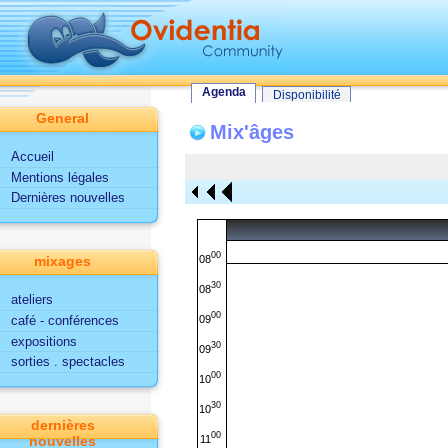
Tout le site
Utilisateur
Fonctionnalités d'Ovidentia
Agenda
Agenda
Disponibilité
General
Mix'âges
Accueil
Mentions légales
Dernières nouvelles
00
08
mixages
30
08
ateliers
00
09
café - conférences
expositions
30
09
sorties . spectacles
00
10
30
10
dernières
00
11
nouvelles