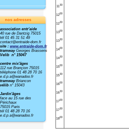
30
11
00
12
nos adresses
30
12
association entr'aide
00
13
40 rue de Dantzig 75015
tél 01 45 31 51 49
30
13
contact@entraide-dom.fr
site :
www.entraide-dom.fr
00
14
tramway
Georges Brassens
Velib n° 15047
30
14
centre mix'âges
00
15
112 rue Brançion 75015
téléphone 01 48 28 70 16
30
15
e.d.p.a@wanadoo.fr
tramway
Briancon
00
16
vélib
n° 15043
30
16
Jardin'âges
face au 15 rue des
00
17
Périchaux
75015 Paris
30
17
tél 01 48 28 70 16
e.d.p.a@wanadoo.fr
00
18