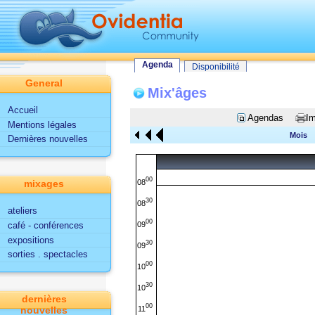
Tout le site
Utilisateur
Fonctionnalités d'Ovidentia
Agenda
Agenda
Disponibilité
General
Mix'âges
Accueil
Agendas
Im
Mentions légales
Mois
Dernières nouvelles
00
08
mixages
30
08
ateliers
00
09
café - conférences
expositions
30
09
sorties . spectacles
00
10
30
10
dernières
00
11
nouvelles