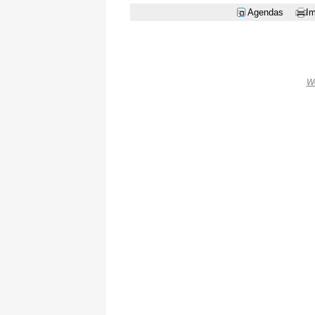
Agendas
Im
W