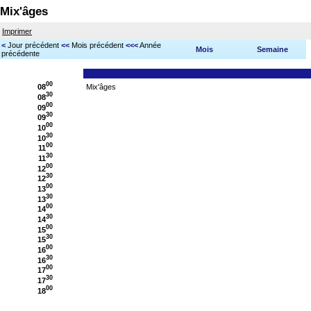
Mix'âges
Imprimer
<
Jour précédent
<<
Mois précédent
<<<
Année
Mois
Semaine
précédente
00
08
Mix'âges
30
08
00
09
30
09
00
10
30
10
00
11
30
11
00
12
30
12
00
13
30
13
00
14
30
14
00
15
30
15
00
16
30
16
00
17
30
17
00
18