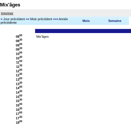
Mix'âges
Imprimer
<
Jour précédent
<<
Mois précédent
<<<
Année
Mois
Semaine
précédente
00
08
Mix'âges
30
08
00
09
30
09
00
10
30
10
00
11
30
11
00
12
30
12
00
13
30
13
00
14
30
14
00
15
30
15
00
16
30
16
00
17
30
17
00
18