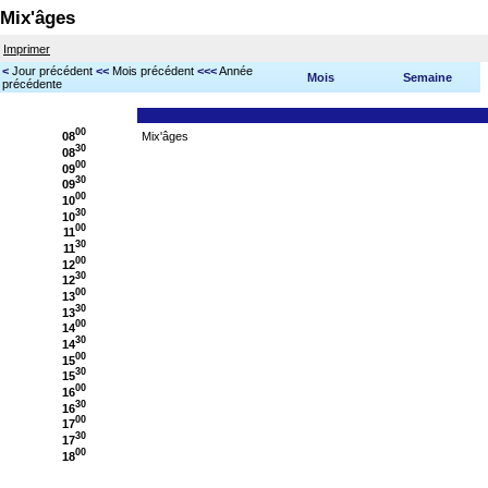
Mix'âges
Imprimer
<
Jour précédent
<<
Mois précédent
<<<
Année
Mois
Semaine
précédente
00
08
Mix'âges
30
08
00
09
30
09
00
10
30
10
00
11
30
11
00
12
30
12
00
13
30
13
00
14
30
14
00
15
30
15
00
16
30
16
00
17
30
17
00
18