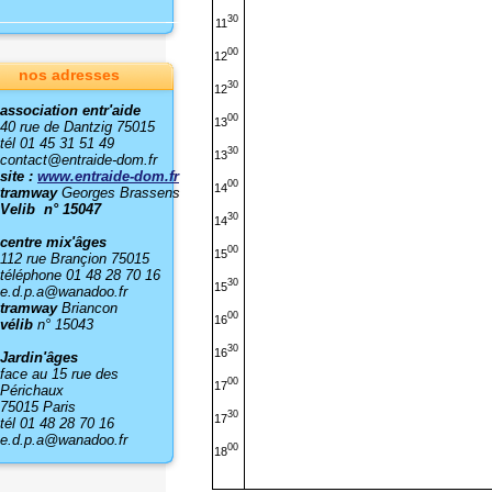
30
11
00
12
nos adresses
30
12
association entr'aide
00
13
40 rue de Dantzig 75015
tél 01 45 31 51 49
30
13
contact@entraide-dom.fr
site :
www.entraide-dom.fr
00
14
tramway
Georges Brassens
Velib n° 15047
30
14
centre mix'âges
00
15
112 rue Brançion 75015
téléphone 01 48 28 70 16
30
15
e.d.p.a@wanadoo.fr
tramway
Briancon
00
16
vélib
n° 15043
30
16
Jardin'âges
face au 15 rue des
00
17
Périchaux
75015 Paris
30
17
tél 01 48 28 70 16
e.d.p.a@wanadoo.fr
00
18