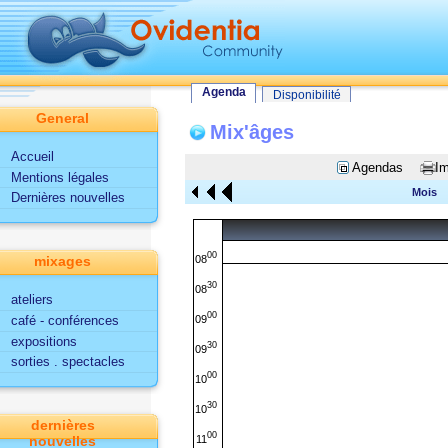
Tout le site
Utilisateur
Fonctionnalités d'Ovidentia
Agenda
Agenda
Disponibilité
General
Mix'âges
Accueil
Agendas
Im
Mentions légales
Mois
Dernières nouvelles
00
08
mixages
30
08
ateliers
00
09
café - conférences
expositions
30
09
sorties . spectacles
00
10
30
10
dernières
00
11
nouvelles