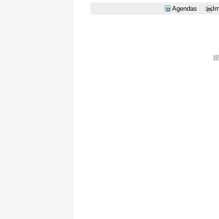
Agendas
Im
W