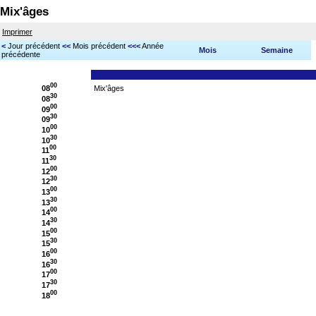
Mix'âges
Imprimer
<
Jour précédent
<<
Mois précédent
<<<
Année
Mois
Semaine
précédente
00
08
Mix'âges
30
08
00
09
30
09
00
10
30
10
00
11
30
11
00
12
30
12
00
13
30
13
00
14
30
14
00
15
30
15
00
16
30
16
00
17
30
17
00
18