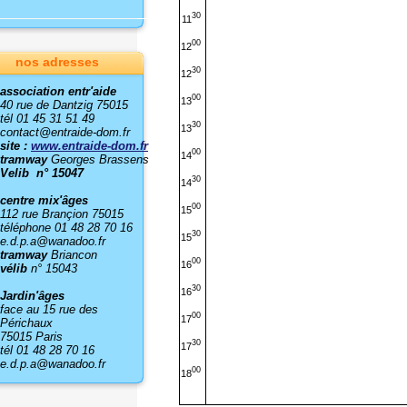
30
11
00
12
nos adresses
30
12
association entr'aide
00
13
40 rue de Dantzig 75015
tél 01 45 31 51 49
30
13
contact@entraide-dom.fr
site :
www.entraide-dom.fr
00
14
tramway
Georges Brassens
Velib n° 15047
30
14
centre mix'âges
00
15
112 rue Brançion 75015
téléphone 01 48 28 70 16
30
15
e.d.p.a@wanadoo.fr
tramway
Briancon
00
16
vélib
n° 15043
30
16
Jardin'âges
face au 15 rue des
00
17
Périchaux
75015 Paris
30
17
tél 01 48 28 70 16
e.d.p.a@wanadoo.fr
00
18