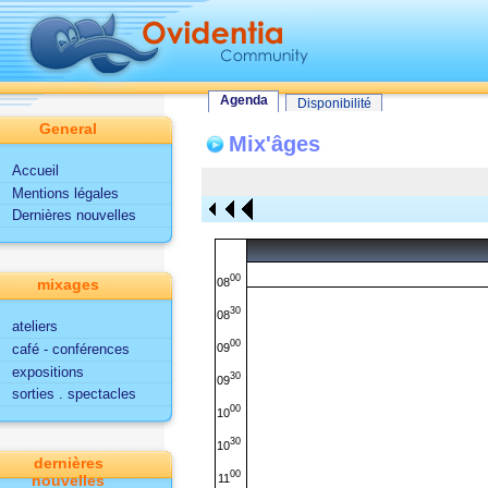
Tout le site
Utilisateur
Fonctionnalités d'Ovidentia
Agenda
Agenda
Disponibilité
General
Mix'âges
Accueil
Mentions légales
Dernières nouvelles
00
08
mixages
30
08
ateliers
00
09
café - conférences
expositions
30
09
sorties . spectacles
00
10
30
10
dernières
00
11
nouvelles