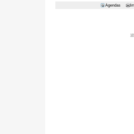
Agendas
Im
W