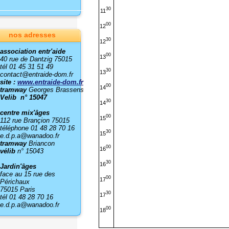
30
11
00
12
nos adresses
30
12
association entr'aide
00
13
40 rue de Dantzig 75015
tél 01 45 31 51 49
30
13
contact@entraide-dom.fr
site :
www.entraide-dom.fr
00
14
tramway
Georges Brassens
Velib n° 15047
30
14
centre mix'âges
00
15
112 rue Brançion 75015
téléphone 01 48 28 70 16
30
15
e.d.p.a@wanadoo.fr
tramway
Briancon
00
16
vélib
n° 15043
30
16
Jardin'âges
face au 15 rue des
00
17
Périchaux
75015 Paris
30
17
tél 01 48 28 70 16
e.d.p.a@wanadoo.fr
00
18