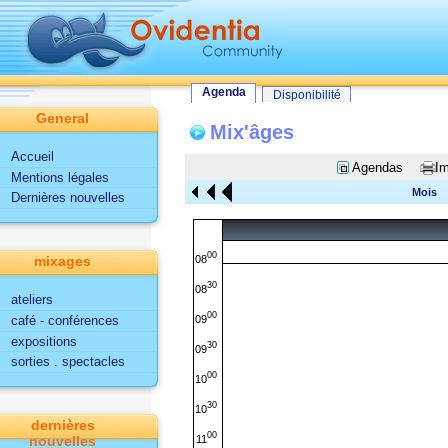
Tout le site
Utilisateur
Fonctionnalités d'Ovidentia
Agenda
Agenda
Disponibilité
General
Mix'âges
Accueil
Agendas
Im
Mentions légales
Mois
Dernières nouvelles
00
08
mixages
30
08
ateliers
00
09
café - conférences
expositions
30
09
sorties . spectacles
00
10
30
10
dernières
00
11
nouvelles