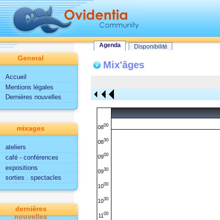
Tout le site
Utilisateur
Fonctionnalités d'Ovidentia
Agenda
Agenda
Disponibilité
General
Mix'âges
Accueil
Mentions légales
Dernières nouvelles
00
08
mixages
30
08
ateliers
00
09
café - conférences
expositions
30
09
sorties . spectacles
00
10
30
10
dernières
00
11
nouvelles