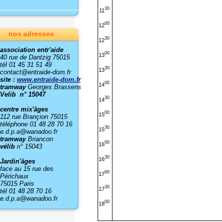
30
11
00
12
nos adresses
30
12
association entr'aide
00
13
40 rue de Dantzig 75015
tél 01 45 31 51 49
30
13
contact@entraide-dom.fr
site :
www.entraide-dom.fr
00
14
tramway
Georges Brassens
Velib n° 15047
30
14
centre mix'âges
00
15
112 rue Brançion 75015
téléphone 01 48 28 70 16
30
15
e.d.p.a@wanadoo.fr
tramway
Briancon
00
16
vélib
n° 15043
30
16
Jardin'âges
face au 15 rue des
00
17
Périchaux
75015 Paris
30
17
tél 01 48 28 70 16
e.d.p.a@wanadoo.fr
00
18