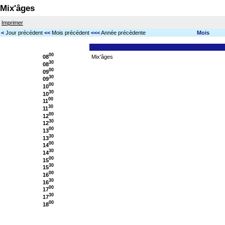
Mix'âges
Imprimer
<
Jour précédent
<<
Mois précédent
<<<
Année précédente
Mois
00
08
Mix'âges
30
08
00
09
30
09
00
10
30
10
00
11
30
11
00
12
30
12
00
13
30
13
00
14
30
14
00
15
30
15
00
16
30
16
00
17
30
17
00
18