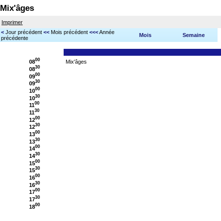
Mix'âges
Imprimer
<
Jour précédent
<<
Mois précédent
<<<
Année
Mois
Semaine
précédente
00
08
Mix'âges
30
08
00
09
30
09
00
10
30
10
00
11
30
11
00
12
30
12
00
13
30
13
00
14
30
14
00
15
30
15
00
16
30
16
00
17
30
17
00
18