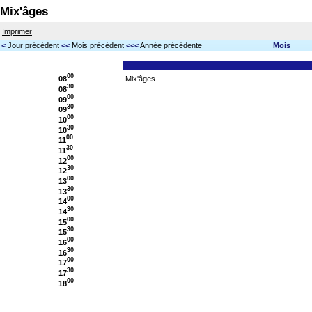
Mix'âges
Imprimer
<
Jour précédent
<<
Mois précédent
<<<
Année précédente
Mois
00
08
Mix'âges
30
08
00
09
30
09
00
10
30
10
00
11
30
11
00
12
30
12
00
13
30
13
00
14
30
14
00
15
30
15
00
16
30
16
00
17
30
17
00
18