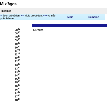
Mix'âges
Imprimer
<
Jour précédent
<<
Mois précédent
<<<
Année
Mois
Semaine
précédente
00
08
Mix'âges
30
08
00
09
30
09
00
10
30
10
00
11
30
11
00
12
30
12
00
13
30
13
00
14
30
14
00
15
30
15
00
16
30
16
00
17
30
17
00
18