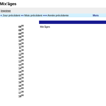
Mix'âges
Imprimer
<
Jour précédent
<<
Mois précédent
<<<
Année précédente
Mois
00
08
Mix'âges
30
08
00
09
30
09
00
10
30
10
00
11
30
11
00
12
30
12
00
13
30
13
00
14
30
14
00
15
30
15
00
16
30
16
00
17
30
17
00
18