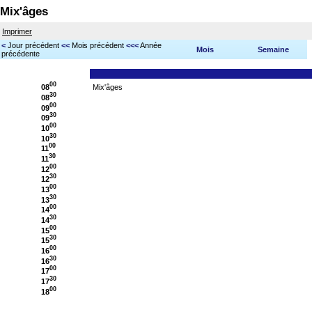
Mix'âges
Imprimer
<
Jour précédent
<<
Mois précédent
<<<
Année
Mois
Semaine
précédente
00
08
Mix'âges
30
08
00
09
30
09
00
10
30
10
00
11
30
11
00
12
30
12
00
13
30
13
00
14
30
14
00
15
30
15
00
16
30
16
00
17
30
17
00
18