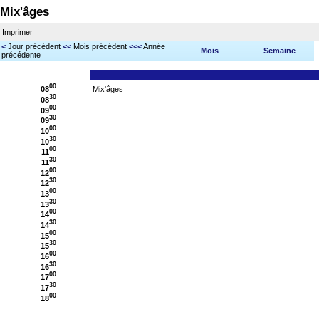
Mix'âges
Imprimer
<
Jour précédent
<<
Mois précédent
<<<
Année
Mois
Semaine
précédente
00
08
Mix'âges
30
08
00
09
30
09
00
10
30
10
00
11
30
11
00
12
30
12
00
13
30
13
00
14
30
14
00
15
30
15
00
16
30
16
00
17
30
17
00
18