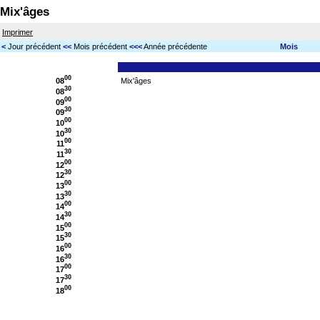
Mix'âges
Imprimer
<
Jour précédent
<<
Mois précédent
<<<
Année précédente
Mois
00
08
Mix'âges
30
08
00
09
30
09
00
10
30
10
00
11
30
11
00
12
30
12
00
13
30
13
00
14
30
14
00
15
30
15
00
16
30
16
00
17
30
17
00
18