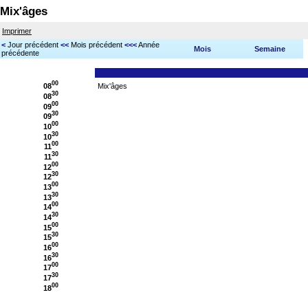
Mix'âges
Imprimer
<
Jour précédent
<<
Mois précédent
<<<
Année
Mois
Semaine
précédente
00
08
Mix'âges
30
08
00
09
30
09
00
10
30
10
00
11
30
11
00
12
30
12
00
13
30
13
00
14
30
14
00
15
30
15
00
16
30
16
00
17
30
17
00
18