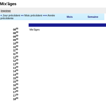
Mix'âges
Imprimer
<
Jour précédent
<<
Mois précédent
<<<
Année
Mois
Semaine
précédente
00
08
Mix'âges
30
08
00
09
30
09
00
10
30
10
00
11
30
11
00
12
30
12
00
13
30
13
00
14
30
14
00
15
30
15
00
16
30
16
00
17
30
17
00
18