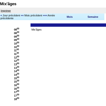
Mix'âges
Imprimer
<
Jour précédent
<<
Mois précédent
<<<
Année
Mois
Semaine
précédente
00
08
Mix'âges
30
08
00
09
30
09
00
10
30
10
00
11
30
11
00
12
30
12
00
13
30
13
00
14
30
14
00
15
30
15
00
16
30
16
00
17
30
17
00
18