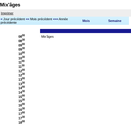
Mix'âges
Imprimer
<
Jour précédent
<<
Mois précédent
<<<
Année
Mois
Semaine
précédente
00
08
Mix'âges
30
08
00
09
30
09
00
10
30
10
00
11
30
11
00
12
30
12
00
13
30
13
00
14
30
14
00
15
30
15
00
16
30
16
00
17
30
17
00
18