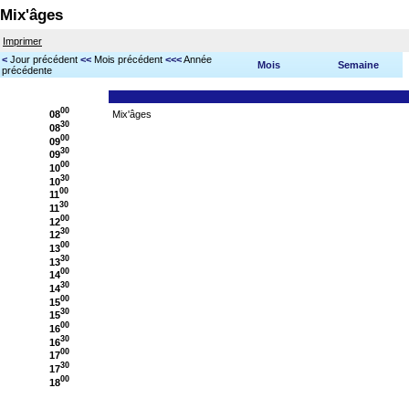
Mix'âges
Imprimer
<
Jour précédent
<<
Mois précédent
<<<
Année
Mois
Semaine
précédente
00
08
Mix'âges
30
08
00
09
30
09
00
10
30
10
00
11
30
11
00
12
30
12
00
13
30
13
00
14
30
14
00
15
30
15
00
16
30
16
00
17
30
17
00
18