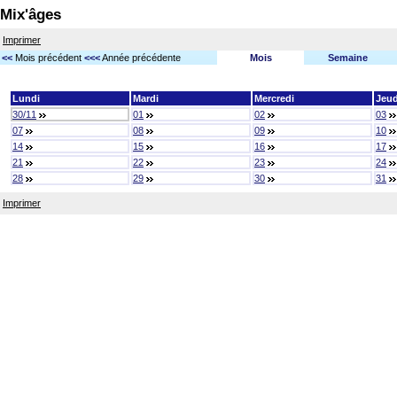
Mix'âges
Imprimer
<<
Mois précédent
<<<
Année précédente
Mois
Semaine
Lundi
Mardi
Mercredi
Jeud
30/11
01
02
03
07
08
09
10
14
15
16
17
21
22
23
24
28
29
30
31
Imprimer