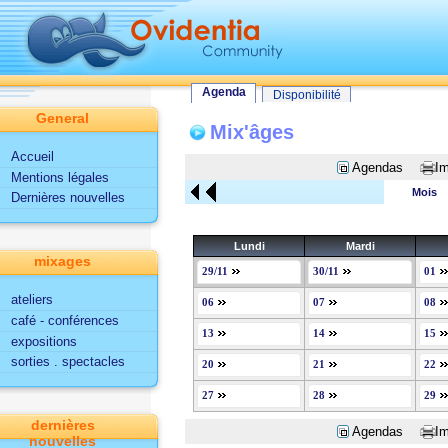
Tout le site
Utilisateur
Fonctionnalités d'Ovidentia
Agenda
Agenda
Disponibilité
General
Mix'âges
Accueil
Agendas
Im
Mentions légales
Mois
Dernières nouvelles
Lundi
Mardi
mixages
29/11
30/11
01
ateliers
06
07
08
café - conférences
13
14
15
expositions
sorties . spectacles
20
21
22
27
28
29
dernières
Agendas
Im
nouvelles