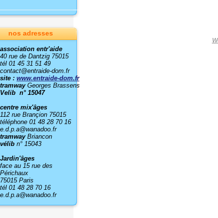
nos adresses
W
association entr'aide
40 rue de Dantzig 75015
tél 01 45 31 51 49
contact@entraide-dom.fr
site :
www.entraide-dom.fr
tramway
Georges Brassens
Velib n° 15047
centre mix'âges
112 rue Brançion 75015
téléphone 01 48 28 70 16
e.d.p.a@wanadoo.fr
tramway
Briancon
vélib
n° 15043
Jardin'âges
face au 15 rue des
Périchaux
75015 Paris
tél 01 48 28 70 16
e.d.p.a@wanadoo.fr