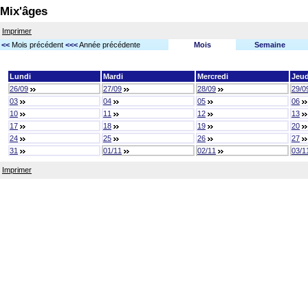
Mix'âges
Imprimer
<<
Mois précédent
<<<
Année précédente
Mois
Semaine
Lundi
Mardi
Mercredi
Jeud
26/09
27/09
28/09
29/0
03
04
05
06
10
11
12
13
17
18
19
20
24
25
26
27
31
01/11
02/11
03/1
Imprimer