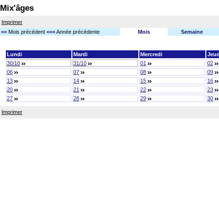
Mix'âges
Imprimer
<<
Mois précédent
<<<
Année précédente
Mois
Semaine
Lundi
Mardi
Mercredi
Jeud
30/10
31/10
01
02
06
07
08
09
13
14
15
16
20
21
22
23
27
28
29
30
Imprimer