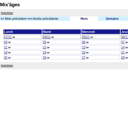
Mix'âges
Imprimer
<<
Mois précédent
<<<
Année précédente
Mois
Semaine
Lundi
Mardi
Mercredi
Jeud
27/11
28/11
29/11
30/1
04
05
06
07
11
12
13
14
18
19
20
21
25
26
27
28
Imprimer