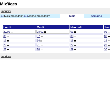
Mix'âges
Imprimer
<<
Mois précédent
<<<
Année précédente
Mois
Semaine
Lundi
Mardi
Mercredi
Jeud
27/02
28/02
01
02
06
07
08
09
13
14
15
16
20
21
22
23
27
28
29
30
Imprimer