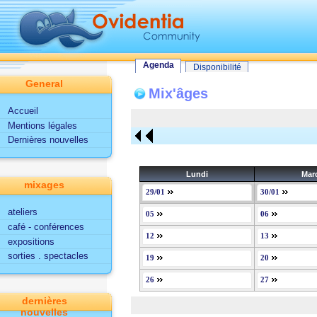
Tout le site
Utilisateur
Fonctionnalités d'Ovidentia
Agenda
Agenda
Disponibilité
General
Mix'âges
Accueil
Mentions légales
Dernières nouvelles
Lundi
Mar
mixages
29/01
30/01
ateliers
05
06
café - conférences
12
13
expositions
sorties . spectacles
19
20
26
27
dernières
nouvelles