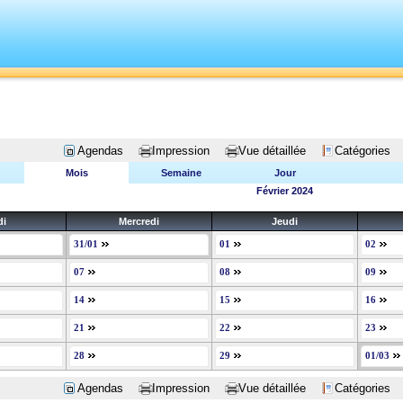
Agendas
Impression
Vue détaillée
Catégories
Mois
Semaine
Jour
Février 2024
di
Mercredi
Jeudi
31/01
01
02
07
08
09
14
15
16
21
22
23
28
29
01/03
Agendas
Impression
Vue détaillée
Catégories