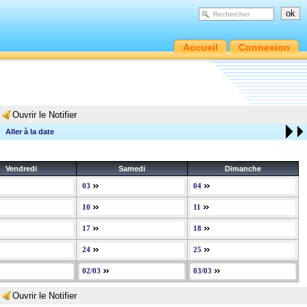
Accueil
Connexion
Ouvrir le Notifier
Aller à la date
Vendredi
Samedi
Dimanche
03
04
10
11
17
18
24
25
02/03
03/03
Ouvrir le Notifier