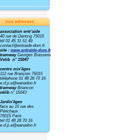
nos adresses
association entr'aide
40 rue de Dantzig 75015
tél 01 45 31 51 49
contact@entraide-dom.fr
site :
www.entraide-dom.fr
tramway
Georges Brassens
Velib n° 15047
centre mix'âges
112 rue Brançion 75015
téléphone 01 48 28 70 16
e.d.p.a@wanadoo.fr
tramway
Briancon
vélib
n° 15043
Jardin'âges
face au 15 rue des
Périchaux
75015 Paris
tél 01 48 28 70 16
e.d.p.a@wanadoo.fr