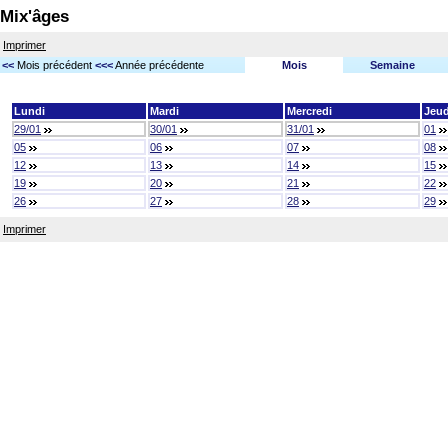
Mix'âges
Imprimer
<<
Mois précédent
<<<
Année précédente
Mois
Semaine
Lundi
Mardi
Mercredi
Jeud
29/01
30/01
31/01
01
05
06
07
08
12
13
14
15
19
20
21
22
26
27
28
29
Imprimer