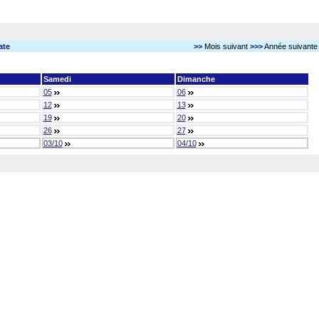
ate
>>
Mois suivant
>>>
Année suivante
Samedi
Dimanche
05
06
12
13
19
20
26
27
03/10
04/10