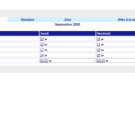
Semaine
Jour
Aller à la d
Septembre 2020
Jeudi
Vendredi
03
04
10
11
17
18
24
25
01/10
02/10