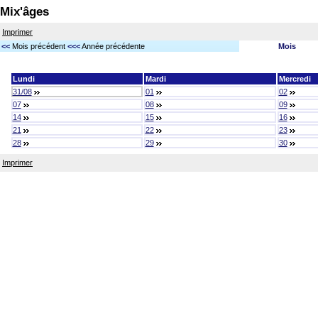
Mix'âges
Imprimer
<<
Mois précédent
<<<
Année précédente
Mois
Lundi
Mardi
Mercredi
31/08
01
02
07
08
09
14
15
16
21
22
23
28
29
30
Imprimer