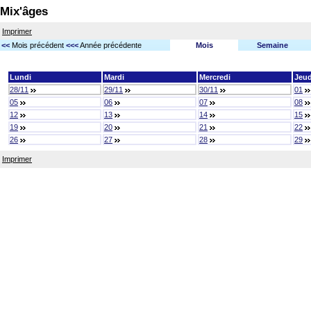
Mix'âges
Imprimer
<<
Mois précédent
<<<
Année précédente
Mois
Semaine
Lundi
Mardi
Mercredi
Jeud
28/11
29/11
30/11
01
05
06
07
08
12
13
14
15
19
20
21
22
26
27
28
29
Imprimer