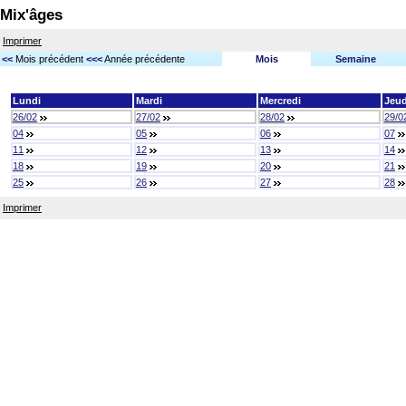
Mix'âges
Imprimer
<<
Mois précédent
<<<
Année précédente
Mois
Semaine
Lundi
Mardi
Mercredi
Jeud
26/02
27/02
28/02
29/0
04
05
06
07
11
12
13
14
18
19
20
21
25
26
27
28
Imprimer