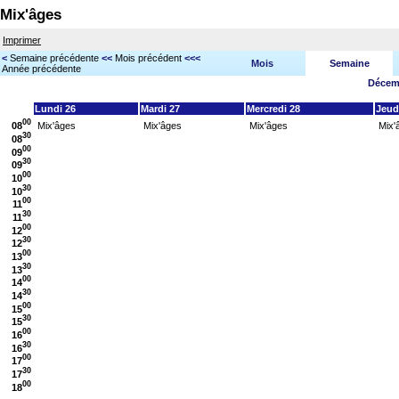
Mix'âges
Imprimer
<
Semaine précédente
<<
Mois précédent
<<<
Mois
Semaine
Année précédente
Décemb
Lundi 26
Mardi 27
Mercredi 28
Jeud
00
08
Mix'âges
Mix'âges
Mix'âges
Mix'
30
08
00
09
30
09
00
10
30
10
00
11
30
11
00
12
30
12
00
13
30
13
00
14
30
14
00
15
30
15
00
16
30
16
00
17
30
17
00
18