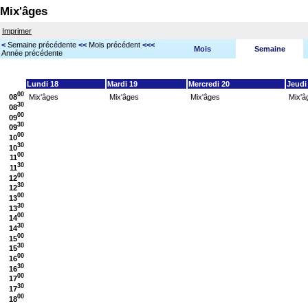
Mix'âges
Imprimer
<
Semaine précédente
<<
Mois précédent
<<<
Mois
Semaine
Année précédente
Lundi 18
Mardi 19
Mercredi 20
Jeudi
00
08
Mix'âges
Mix'âges
Mix'âges
Mix'â
30
08
00
09
30
09
00
10
30
10
00
11
30
11
00
12
30
12
00
13
30
13
00
14
30
14
00
15
30
15
00
16
30
16
00
17
30
17
00
18