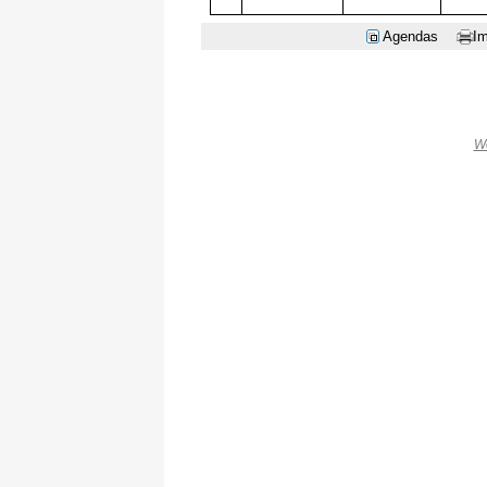
Agendas
Im
W