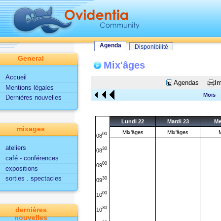
Tout le site
Utilisateur
Fonctionnalités d'Ovidentia
Agenda
Agenda
Disponibilité
General
Mix'âges
Accueil
Agendas
Im
Mentions légales
Mois
Dernières nouvelles
Lundi 22
Mardi 23
Me
mixages
Mix'âges
Mix'âges
M
00
08
ateliers
30
08
café - conférences
00
09
expositions
sorties . spectacles
30
09
00
10
30
dernières
10
nouvelles