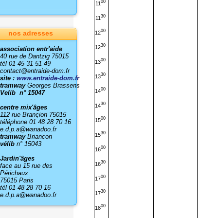
00
11
30
11
00
nos adresses
12
30
12
association entr'aide
40 rue de Dantzig 75015
00
13
tél 01 45 31 51 49
contact@entraide-dom.fr
30
13
site :
www.entraide-dom.fr
tramway
Georges Brassens
00
14
Velib n° 15047
30
14
centre mix'âges
112 rue Brançion 75015
00
15
téléphone 01 48 28 70 16
e.d.p.a@wanadoo.fr
30
15
tramway
Briancon
vélib
n° 15043
00
16
Jardin'âges
30
16
face au 15 rue des
Périchaux
00
17
75015 Paris
tél 01 48 28 70 16
30
17
e.d.p.a@wanadoo.fr
00
18