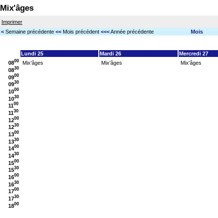
Mix'âges
Imprimer
<
Semaine précédente
<<
Mois précédent
<<<
Année précédente
Mois
Lundi 25
Mardi 26
Mercredi 27
00
08
Mix'âges
Mix'âges
Mix'âges
30
08
00
09
30
09
00
10
30
10
00
11
30
11
00
12
30
12
00
13
30
13
00
14
30
14
00
15
30
15
00
16
30
16
00
17
30
17
00
18