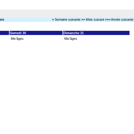
ate
>
Semaine suivante
>>
Mois suivant
>>>
Année suivante
Samedi 30
Dimanche 31
Mix'âges
Mix'âges