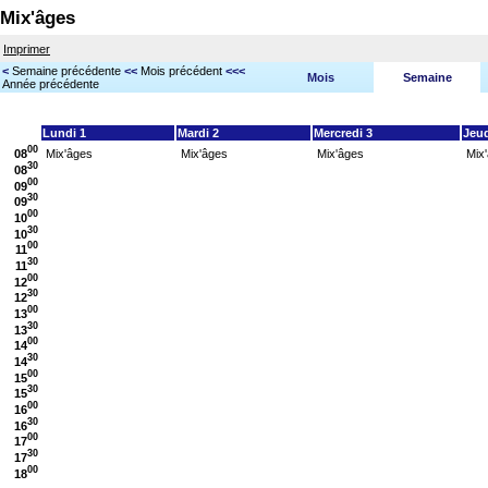
Mix'âges
Imprimer
<
Semaine précédente
<<
Mois précédent
<<<
Mois
Semaine
Année précédente
Lundi 1
Mardi 2
Mercredi 3
Jeud
00
08
Mix'âges
Mix'âges
Mix'âges
Mix
30
08
00
09
30
09
00
10
30
10
00
11
30
11
00
12
30
12
00
13
30
13
00
14
30
14
00
15
30
15
00
16
30
16
00
17
30
17
00
18