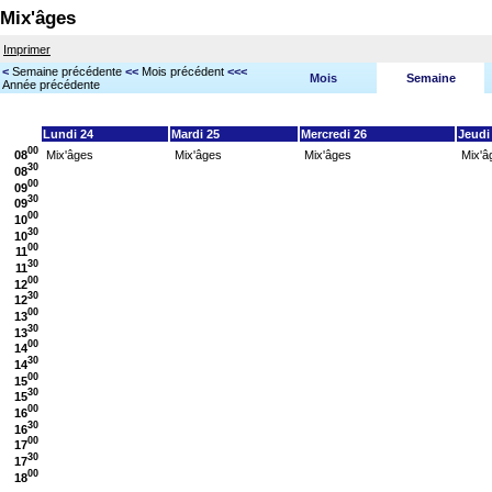
Mix'âges
Imprimer
<
Semaine précédente
<<
Mois précédent
<<<
Mois
Semaine
Année précédente
Lundi 24
Mardi 25
Mercredi 26
Jeudi
00
08
Mix'âges
Mix'âges
Mix'âges
Mix'â
30
08
00
09
30
09
00
10
30
10
00
11
30
11
00
12
30
12
00
13
30
13
00
14
30
14
00
15
30
15
00
16
30
16
00
17
30
17
00
18