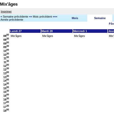
Mix'âges
Imprimer
<
Semaine précédente
<<
Mois précédent
<<<
Mois
Semaine
Année précédente
Fév
Lundi 27
Mardi 28
Mercredi 1
Jeud
00
08
Mix'âges
Mix'âges
Mix'âges
Mix
30
08
00
09
30
09
00
10
30
10
00
11
30
11
00
12
30
12
00
13
30
13
00
14
30
14
00
15
30
15
00
16
30
16
00
17
30
17
00
18