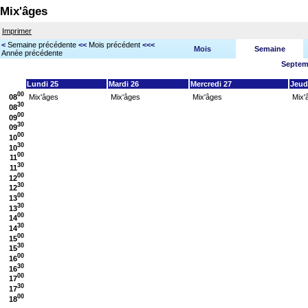
Mix'âges
Imprimer
<
Semaine précédente
<<
Mois précédent
<<<
Mois
Semaine
Année précédente
Septemb
Lundi 25
Mardi 26
Mercredi 27
Jeud
00
08
Mix'âges
Mix'âges
Mix'âges
Mix'
30
08
00
09
30
09
00
10
30
10
00
11
30
11
00
12
30
12
00
13
30
13
00
14
30
14
00
15
30
15
00
16
30
16
00
17
30
17
00
18