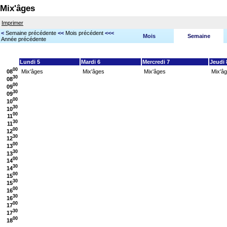
Mix'âges
Imprimer
<
Semaine précédente
<<
Mois précédent
<<<
Mois
Semaine
Année précédente
Lundi 5
Mardi 6
Mercredi 7
Jeudi 
00
08
Mix'âges
Mix'âges
Mix'âges
Mix'â
30
08
00
09
30
09
00
10
30
10
00
11
30
11
00
12
30
12
00
13
30
13
00
14
30
14
00
15
30
15
00
16
30
16
00
17
30
17
00
18